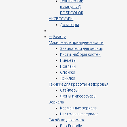
Технический
шампунь IQ
POST COLOR
АКСЕССУАРЫ
Дозаторы
+
-
Beauty
Макияжные принадлежности
Завиватели для ресниц
Кисти, наборы кистей
Пинцеты
Повязки
Спонжи
Точилки
Техника для красоты и здоровья
Стайлеры
Фены и аксессуары
Зеркала
Карманные зеркала
Настольные зеркала
Расчёски для волос
Eco-Friendly