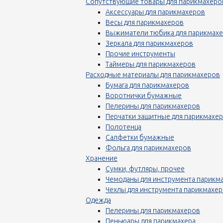
Сопутствующие товары для парикмахеро
Аксессуары для парикмахеров
Весы для парикмахеров
Выжиматели тюбика для парикмах
Зеркала для парикмахеров
Прочие инструменты
Таймеры для парикмахеров
Расходные материалы для парикмахеров
Бумага для парикмахеров
Воротнички бумажные
Пелерины для парикмахеров
Перчатки защитные для парикмахе
Полотенца
Салфетки бумажные
Фольга для парикмахеров
Хранение
Сумки, футляры, прочее
Чемоданы для инструмента парикм
Чехлы для инструмента парикмахе
Одежда
Пелерины для парикмахеров
Пеньюары для парикмахера