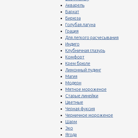
Акварель
Бархат
Бирюза
Голубая лагуна
Грация
Для легкого расчесывания
Индиго
Клубничная глазурь
Комфорт
Крем брюле
Лимонный пудинг
Магия
Модерн
Мятное мороженое
Старые линейки
Цветные
Черная фуксия
Черничное мороженое
Шарм
Эко
Ягода