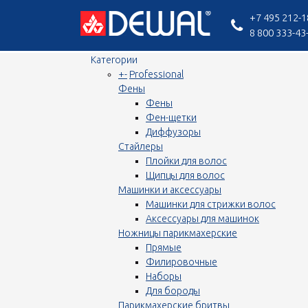
+7 495 212-1
8 800 333-43
Категории
+
-
Professional
Фены
Фены
Фен-щетки
Диффузоры
Стайлеры
Плойки для волос
Щипцы для волос
Машинки и аксессуары
Машинки для стрижки волос
Аксессуары для машинок
Ножницы парикмахерские
Прямые
Филировочные
Наборы
Для бороды
Парикмахерские бритвы