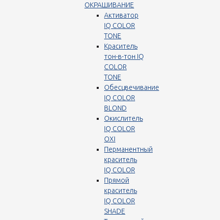
ОКРАШИВАНИЕ
Активатор
IQ COLOR
TONE
Краситель
тон-в-тон IQ
COLOR
TONE
Обесцвечивание
IQ COLOR
BLOND
Окислитель
IQ COLOR
OXI
Перманентный
краситель
IQ COLOR
Прямой
краситель
IQ COLOR
SHADE