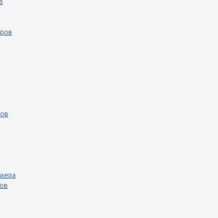
в
еров
ров
ахера
ров