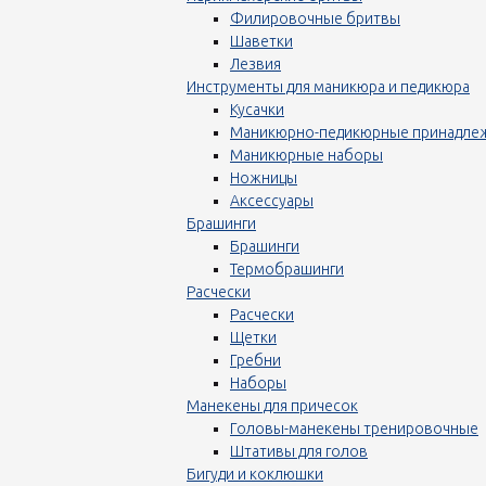
Филировочные бритвы
Шаветки
Лезвия
Инструменты для маникюра и педикюра
Кусачки
Маникюрно-педикюрные принадле
Маникюрные наборы
Ножницы
Аксессуары
Брашинги
Брашинги
Термобрашинги
Расчески
Расчески
Щетки
Гребни
Наборы
Манекены для причесок
Головы-манекены тренировочные
Штативы для голов
Бигуди и коклюшки