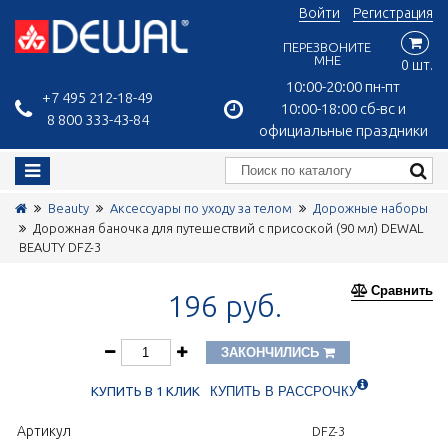
Войти
Регистрация
ПЕРЕЗВОНИТЕ
МНЕ
0 шт.
10:00-20:00 пн-пт
+7 495 212-18-49
10:00-18:00 сб-вс и
8 800 333-43-84
официальные праздники
Beauty
Аксессуары по уходу за телом
Дорожные наборы
Дорожная баночка для путешествий с присоской (90 мл) DEWAL
BEAUTY DFZ-3
Сравнить
196 руб.
ЗАКОНЧИЛИСЬ
КУПИТЬ В 1 КЛИК
КУПИТЬ В РАССРОЧКУ
Артикул
DFZ-3