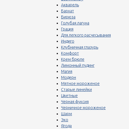
Акварель
Бархат
Бирюза
Голубая лагуна
Грация
Для легкого расчесывания
Индиго
Клубничная глазурь
Комфорт
Крем брюле
Лимонный пудинг
Магия
Модерн
Мятное мороженое
Старые линейки
Цветные
Черная фуксия
Черничное мороженое
Шарм
Эко
Ягода