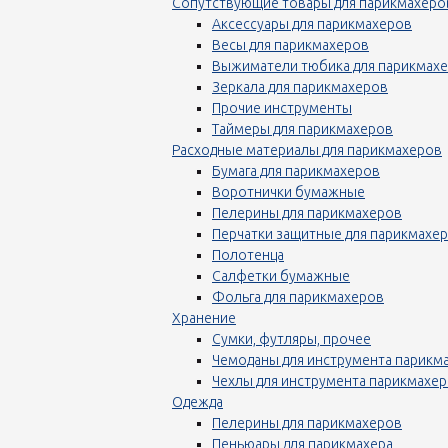
Сопутствующие товары для парикмахеро
Аксессуары для парикмахеров
Весы для парикмахеров
Выжиматели тюбика для парикмах
Зеркала для парикмахеров
Прочие инструменты
Таймеры для парикмахеров
Расходные материалы для парикмахеров
Бумага для парикмахеров
Воротнички бумажные
Пелерины для парикмахеров
Перчатки защитные для парикмахе
Полотенца
Салфетки бумажные
Фольга для парикмахеров
Хранение
Сумки, футляры, прочее
Чемоданы для инструмента парикм
Чехлы для инструмента парикмахе
Одежда
Пелерины для парикмахеров
Пеньюары для парикмахера