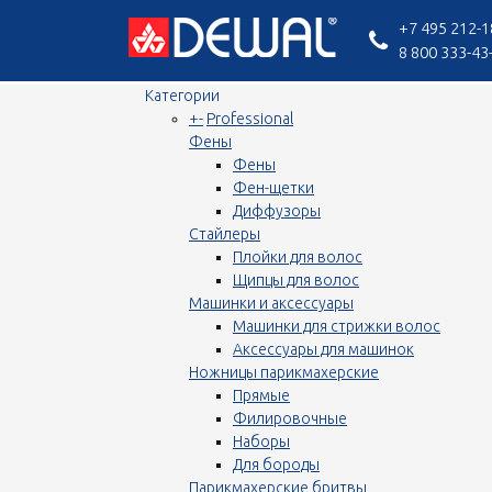
+7 495 212-1
8 800 333-43
Категории
+
-
Professional
Фены
Фены
Фен-щетки
Диффузоры
Стайлеры
Плойки для волос
Щипцы для волос
Машинки и аксессуары
Машинки для стрижки волос
Аксессуары для машинок
Ножницы парикмахерские
Прямые
Филировочные
Наборы
Для бороды
Парикмахерские бритвы