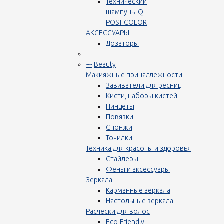
Технический
шампунь IQ
POST COLOR
АКСЕССУАРЫ
Дозаторы
+
-
Beauty
Макияжные принадлежности
Завиватели для ресниц
Кисти, наборы кистей
Пинцеты
Повязки
Спонжи
Точилки
Техника для красоты и здоровья
Стайлеры
Фены и аксессуары
Зеркала
Карманные зеркала
Настольные зеркала
Расчёски для волос
Eco-Friendly