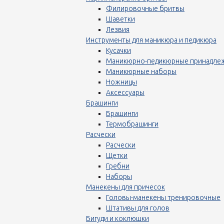
Филировочные бритвы
Шаветки
Лезвия
Инструменты для маникюра и педикюра
Кусачки
Маникюрно-педикюрные принадле
Маникюрные наборы
Ножницы
Аксессуары
Брашинги
Брашинги
Термобрашинги
Расчески
Расчески
Щетки
Гребни
Наборы
Манекены для причесок
Головы-манекены тренировочные
Штативы для голов
Бигуди и коклюшки