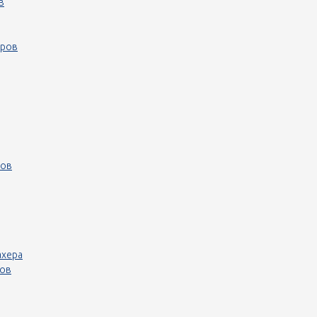
в
еров
ров
ахера
ров