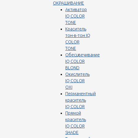
ОКРАШИВАНИЕ
Активатор
IQ COLOR
TONE
Краситель
тон-в-тон IQ
COLOR
TONE
Обесцвечивание
IQ COLOR
BLOND
Окислитель
IQ COLOR
OXI
Перманентный
краситель
IQ COLOR
Прямой
краситель
IQ COLOR
SHADE