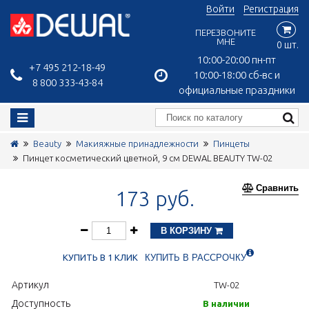
Войти
Регистрация
ПЕРЕЗВОНИТЕ
МНЕ
0 шт.
10:00-20:00 пн-пт
+7 495 212-18-49
10:00-18:00 сб-вс и
8 800 333-43-84
официальные праздники
Beauty
Макияжные принадлежности
Пинцеты
Пинцет косметический цветной, 9 см DEWAL BEAUTY TW-02
Сравнить
173 руб.
В КОРЗИНУ
КУПИТЬ В 1 КЛИК
КУПИТЬ В РАССРОЧКУ
Артикул
TW-02
Доступность
В наличии