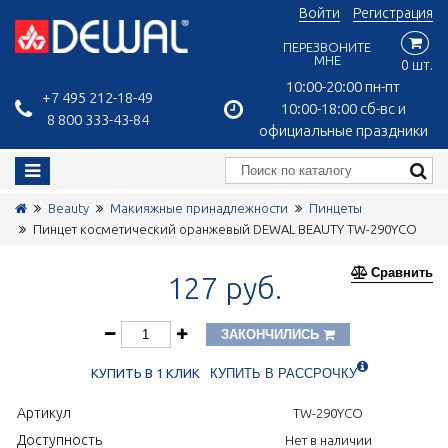
Войти
Регистрация
ПЕРЕЗВОНИТЕ
МНЕ
0 шт.
10:00-20:00 пн-пт
+7 495 212-18-49
10:00-18:00 сб-вс и
8 800 333-43-84
официальные праздники
Beauty
Макияжные принадлежности
Пинцеты
Пинцет косметический оранжевый DEWAL BEAUTY TW-290YCO
Сравнить
127 руб.
ЗАКОНЧИЛИСЬ
КУПИТЬ В 1 КЛИК
КУПИТЬ В РАССРОЧКУ
Артикул
TW-290YCO
Доступность
Нет в наличии