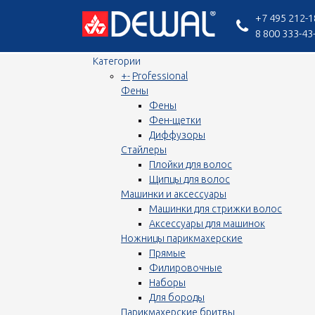
+7 495 212-1
8 800 333-43
Категории
+
-
Professional
Фены
Фены
Фен-щетки
Диффузоры
Стайлеры
Плойки для волос
Щипцы для волос
Машинки и аксессуары
Машинки для стрижки волос
Аксессуары для машинок
Ножницы парикмахерские
Прямые
Филировочные
Наборы
Для бороды
Парикмахерские бритвы