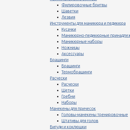
Филировочные бритвы
Шаветки
Лезвия
Инструменты для маникюра и педикюра
Кусачки
Маникюрно-педикюрные принадле
Маникюрные наборы
Ножницы
Аксессуары
Брашинги
Брашинги
Термобрашинги
Расчески
Расчески
Щетки
Гребни
Наборы
Манекены для причесок
Головы-манекены тренировочные
Штативы для голов
Бигуди и коклюшки