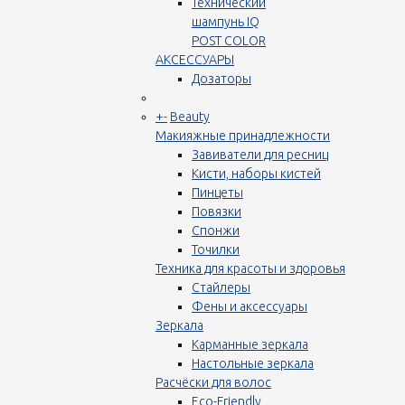
Технический
шампунь IQ
POST COLOR
АКСЕССУАРЫ
Дозаторы
+
-
Beauty
Макияжные принадлежности
Завиватели для ресниц
Кисти, наборы кистей
Пинцеты
Повязки
Спонжи
Точилки
Техника для красоты и здоровья
Стайлеры
Фены и аксессуары
Зеркала
Карманные зеркала
Настольные зеркала
Расчёски для волос
Eco-Friendly