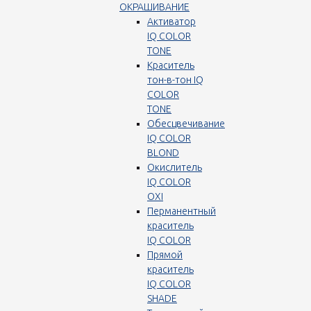
ОКРАШИВАНИЕ
Активатор
IQ COLOR
TONE
Краситель
тон-в-тон IQ
COLOR
TONE
Обесцвечивание
IQ COLOR
BLOND
Окислитель
IQ COLOR
OXI
Перманентный
краситель
IQ COLOR
Прямой
краситель
IQ COLOR
SHADE