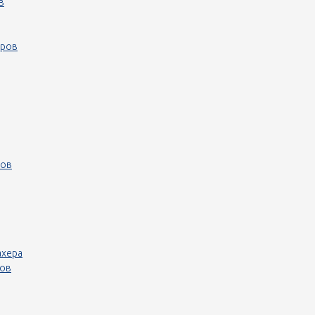
в
еров
ров
ахера
ров