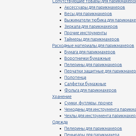
Сопутствующие товары для парикмахеро
Аксессуары для парикмахеров
Весы для парикмахеров
Выжиматели тюбика для парикмах
Зеркала для парикмахеров
Прочие инструменты
Таймеры для парикмахеров
Расходные материалы для парикмахеров
Бумага для парикмахеров
Воротнички бумажные
Пелерины для парикмахеров
Перчатки защитные для парикмахе
Полотенца
Салфетки бумажные
Фольга для парикмахеров
Хранение
Сумки, футляры, прочее
Чемоданы для инструмента парикм
Чехлы для инструмента парикмахе
Одежда
Пелерины для парикмахеров
Пеньюары для парикмахера