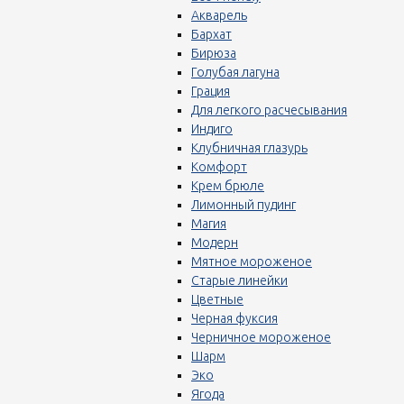
Акварель
Бархат
Бирюза
Голубая лагуна
Грация
Для легкого расчесывания
Индиго
Клубничная глазурь
Комфорт
Крем брюле
Лимонный пудинг
Магия
Модерн
Мятное мороженое
Старые линейки
Цветные
Черная фуксия
Черничное мороженое
Шарм
Эко
Ягода