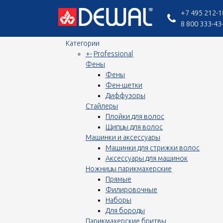
+7 495 212-1
8 800 333-43
Категории
+
-
Professional
Фены
Фены
Фен-щетки
Диффузоры
Стайлеры
Плойки для волос
Щипцы для волос
Машинки и аксессуары
Машинки для стрижки волос
Аксессуары для машинок
Ножницы парикмахерские
Прямые
Филировочные
Наборы
Для бороды
Парикмахерские бритвы