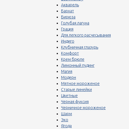
Акварель
Бархат
Бирюза
Голубая лагуна
Грация
Для легкого расчесывания
Индиго
Клубничная глазурь
Комфорт
Крем брюле
Лимонный пудинг
Магия
Модерн
Мятное мороженое
Старые линейки
Цветные
Черная фуксия
Черничное мороженое
Шарм
Эко
Ягода