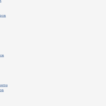
в
еров
ров
ахера
ров