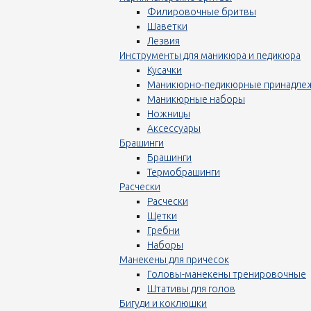
Филировочные бритвы
Шаветки
Лезвия
Инструменты для маникюра и педикюра
Кусачки
Маникюрно-педикюрные принадле
Маникюрные наборы
Ножницы
Аксессуары
Брашинги
Брашинги
Термобрашинги
Расчески
Расчески
Щетки
Гребни
Наборы
Манекены для причесок
Головы-манекены тренировочные
Штативы для голов
Бигуди и коклюшки