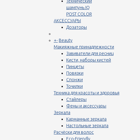
Технический
шампунь IQ
POST COLOR
АКСЕССУАРЫ
Дозаторы
+
-
Beauty
Макияжные принадлежности
Завиватели для ресниц
Кисти, наборы кистей
Пинцеты
Повязки
Спонжи
Точилки
Техника для красоты и здоровья
Стайлеры
Фены и аксессуары
Зеркала
Карманные зеркала
Настольные зеркала
Расчёски для волос
Eco-Friendly