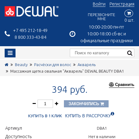
Войти
Регистрация
ПЕРЕЗВОНИТЕ
МНЕ
0 шт.
10:00-20:00 пн-пт
+7 495 212-18-49
10:00-18:00 сб-вс и
8 800 333-43-84
официальные праздники
Beauty
Расчёски для волос
Акварель
Массажная щетка овальная "Акварель" DEWAL BEAUTY DBA1
Сравнить
394 руб.
ЗАКОНЧИЛИСЬ
КУПИТЬ В 1 КЛИК
КУПИТЬ В РАССРОЧКУ
Артикул
DBA1
Доступность
Нет в наличии