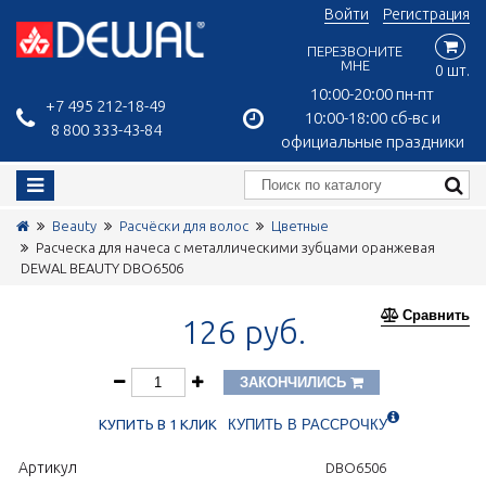
Войти
Регистрация
ПЕРЕЗВОНИТЕ
МНЕ
0 шт.
10:00-20:00 пн-пт
+7 495 212-18-49
10:00-18:00 сб-вс и
8 800 333-43-84
официальные праздники
Beauty
Расчёски для волос
Цветные
Расческа для начеса с металлическими зубцами оранжевая
DEWAL BEAUTY DBO6506
Сравнить
126 руб.
ЗАКОНЧИЛИСЬ
КУПИТЬ В 1 КЛИК
КУПИТЬ В РАССРОЧКУ
Артикул
DBO6506