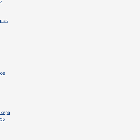
в
еров
ров
ахера
ров