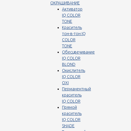
ОКРАШИВАНИЕ
Активатор
IQ COLOR
TONE
Краситель
тон-в-тон IQ
COLOR
TONE
Обесцвечивание
IQ COLOR
BLOND
Окислитель
IQ COLOR
OXI
Перманентный
краситель
IQ COLOR
Прямой
краситель
IQ COLOR
SHADE