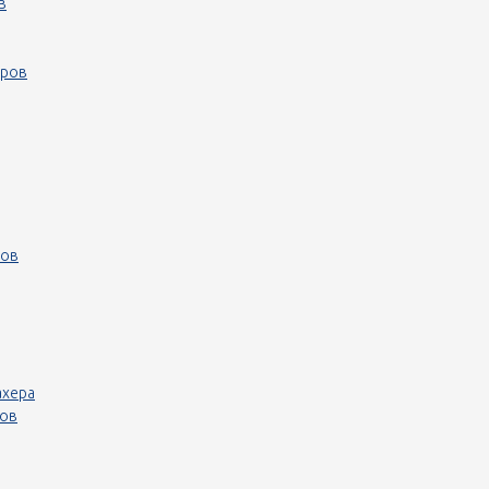
в
еров
ров
ахера
ров