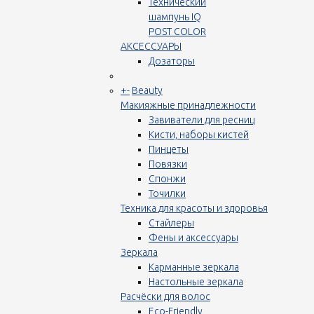
Технический
шампунь IQ
POST COLOR
АКСЕССУАРЫ
Дозаторы
+
-
Beauty
Макияжные принадлежности
Завиватели для ресниц
Кисти, наборы кистей
Пинцеты
Повязки
Спонжи
Точилки
Техника для красоты и здоровья
Стайлеры
Фены и аксессуары
Зеркала
Карманные зеркала
Настольные зеркала
Расчёски для волос
Eco-Friendly