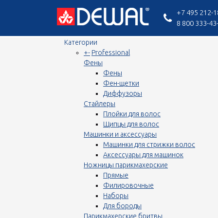
+7 495 212-1
8 800 333-43
Категории
+
-
Professional
Фены
Фены
Фен-щетки
Диффузоры
Стайлеры
Плойки для волос
Щипцы для волос
Машинки и аксессуары
Машинки для стрижки волос
Аксессуары для машинок
Ножницы парикмахерские
Прямые
Филировочные
Наборы
Для бороды
Парикмахерские бритвы