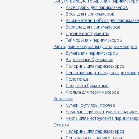
Сопутствующие товары для парикмахеро
Аксессуары для парикмахеров
Весы для парикмахеров
Выжиматели тюбика для парикмах
Зеркала для парикмахеров
Прочие инструменты
Таймеры для парикмахеров
Расходные материалы для парикмахеров
Бумага для парикмахеров
Воротнички бумажные
Пелерины для парикмахеров
Перчатки защитные для парикмахе
Полотенца
Салфетки бумажные
Фольга для парикмахеров
Хранение
Сумки, футляры, прочее
Чемоданы для инструмента парикм
Чехлы для инструмента парикмахе
Одежда
Пелерины для парикмахеров
Пеньюары для парикмахера