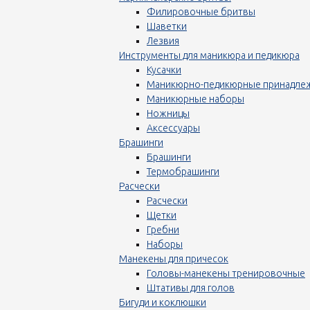
Филировочные бритвы
Шаветки
Лезвия
Инструменты для маникюра и педикюра
Кусачки
Маникюрно-педикюрные принадле
Маникюрные наборы
Ножницы
Аксессуары
Брашинги
Брашинги
Термобрашинги
Расчески
Расчески
Щетки
Гребни
Наборы
Манекены для причесок
Головы-манекены тренировочные
Штативы для голов
Бигуди и коклюшки