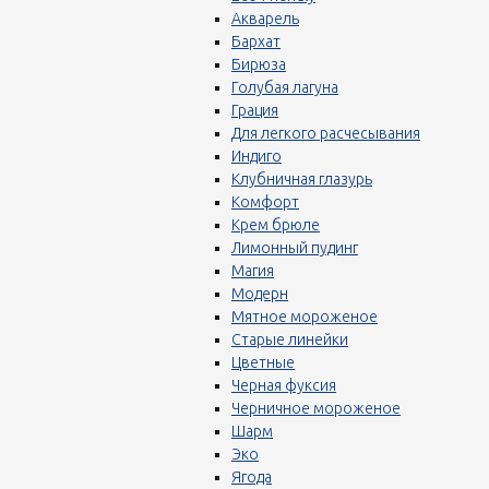
Акварель
Бархат
Бирюза
Голубая лагуна
Грация
Для легкого расчесывания
Индиго
Клубничная глазурь
Комфорт
Крем брюле
Лимонный пудинг
Магия
Модерн
Мятное мороженое
Старые линейки
Цветные
Черная фуксия
Черничное мороженое
Шарм
Эко
Ягода