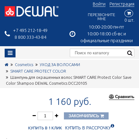
Войти
Регистрация
ПЕРЕЗВОНИТЕ
МНЕ
0 шт.
10:00-20:00 пн-пт
+7 495 212-18-49
10:00-18:00 сб-вс и
8 800 333-43-84
официальные праздники
Cosmetics
УХОД ЗА ВОЛОСАМИ
SMART CARE PROTECT COLOR
Шампунь для окрашенных волос SMART CARE Protect Color Save
Color Shampoo DEWAL Cosmetics DCC20105
Сравнить
1 160 руб.
ЗАКОНЧИЛИСЬ
КУПИТЬ В 1 КЛИК
КУПИТЬ В РАССРОЧКУ