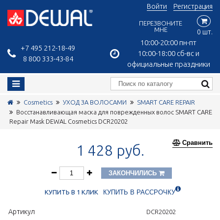
Войти
Регистрация
ПЕРЕЗВОНИТЕ
МНЕ
0 шт.
10:00-20:00 пн-пт
+7 495 212-18-49
10:00-18:00 сб-вс и
8 800 333-43-84
официальные праздники
Cosmetics
УХОД ЗА ВОЛОСАМИ
SMART CARE REPAIR
Восстанавливающая маска для поврежденных волос SMART CARE
Repair Mask DEWAL Cosmetics DCR20202
Сравнить
1 428 руб.
ЗАКОНЧИЛИСЬ
КУПИТЬ В 1 КЛИК
КУПИТЬ В РАССРОЧКУ
Артикул
DCR20202