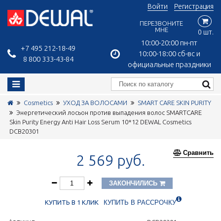
Войти
Регистрация
ПЕРЕЗВОНИТЕ
МНЕ
0 шт.
10:00-20:00 пн-пт
+7 495 212-18-49
10:00-18:00 сб-вс и
8 800 333-43-84
официальные праздники
Cosmetics
УХОД ЗА ВОЛОСАМИ
SMART CARE SKIN PURITY
Энергетический лосьон против выпадения волос SMARTCARE
Skin Purity Energy Anti Hair Loss Serum 10*12 DEWAL Cosmetics
DCB20301
Сравнить
2 569 руб.
ЗАКОНЧИЛИСЬ
КУПИТЬ В 1 КЛИК
КУПИТЬ В РАССРОЧКУ