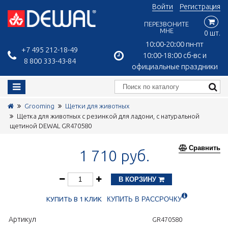
Войти
Регистрация
ПЕРЕЗВОНИТЕ
МНЕ
0 шт.
10:00-20:00 пн-пт
+7 495 212-18-49
10:00-18:00 сб-вс и
8 800 333-43-84
официальные праздники
Grooming
Щетки для животных
Щетка для животных с резинкой для ладони, с натуральной
щетиной DEWAL GR470580
Сравнить
1 710 руб.
В КОРЗИНУ
КУПИТЬ В 1 КЛИК
КУПИТЬ В РАССРОЧКУ
Артикул
GR470580