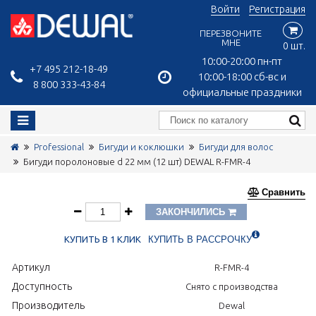
Войти
Регистрация
ПЕРЕЗВОНИТЕ
МНЕ
0 шт.
10:00-20:00 пн-пт
+7 495 212-18-49
10:00-18:00 сб-вс и
8 800 333-43-84
официальные праздники
Professional
Бигуди и коклюшки
Бигуди для волос
Бигуди поролоновые d 22 мм (12 шт) DEWAL R-FMR-4
Сравнить
ЗАКОНЧИЛИСЬ
КУПИТЬ В 1 КЛИК
КУПИТЬ В РАССРОЧКУ
Артикул
R-FMR-4
Доступность
Снято с производства
Производитель
Dewal