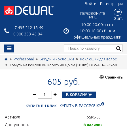
Войти
Регистрация
ПЕРЕЗВОНИТЕ
МНЕ
0 шт.
10:00-20:00 пн-пт
+7 495 212-18-49
10:00-18:00 сб-вс и
8 800 333-43-84
официальные праздники
Professional
Бигуди и коклюшки
Коклюшки для волос
Хомуты на коклюшки короткие 6,5 см (50 шт.) DEWAL R-SRS-50
Сравнить
605 руб.
В КОРЗИНУ
КУПИТЬ В 1 КЛИК
КУПИТЬ В РАССРОЧКУ
Артикул
R-SRS-50
Доступность
В наличии