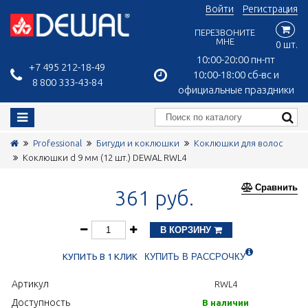
Войти
Регистрация
ПЕРЕЗВОНИТЕ
МНЕ
0 шт.
10:00-20:00 пн-пт
+7 495 212-18-49
10:00-18:00 сб-вс и
8 800 333-43-84
официальные праздники
Professional
Бигуди и коклюшки
Коклюшки для волос
Коклюшки d 9 мм (12 шт.) DEWAL RWL4
Сравнить
361 руб.
В КОРЗИНУ
КУПИТЬ В 1 КЛИК
КУПИТЬ В РАССРОЧКУ
Артикул
RWL4
Доступность
В наличии