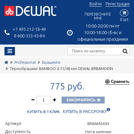
Войти
Регистрация
ПЕРЕЗВОНИТЕ
МНЕ
0 шт.
10:00-20:00 пн-пт
+7 495 212-18-49
10:00-18:00 сб-вс и
8 800 333-43-84
официальные праздники
Professional
Брашинги
Термобрашинг BAMBOO d 31/48 мм DEWAL BRBAM04SN
Сравнить
775 руб.
ЗАКОНЧИЛИСЬ
КУПИТЬ В 1 КЛИК
КУПИТЬ В РАССРОЧКУ
Артикул
BRBAM04SN
Доступность
Нет в наличии