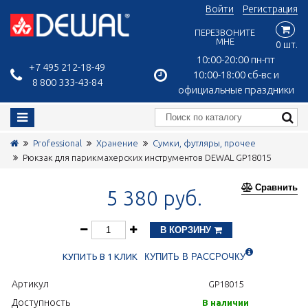
Войти
Регистрация
ПЕРЕЗВОНИТЕ
МНЕ
0 шт.
10:00-20:00 пн-пт
+7 495 212-18-49
10:00-18:00 сб-вс и
8 800 333-43-84
официальные праздники
Professional
Хранение
Сумки, футляры, прочее
Рюкзак для парикмахерских инструментов DEWAL GP18015
Сравнить
5 380 руб.
В КОРЗИНУ
КУПИТЬ В 1 КЛИК
КУПИТЬ В РАССРОЧКУ
Артикул
GP18015
Доступность
В наличии