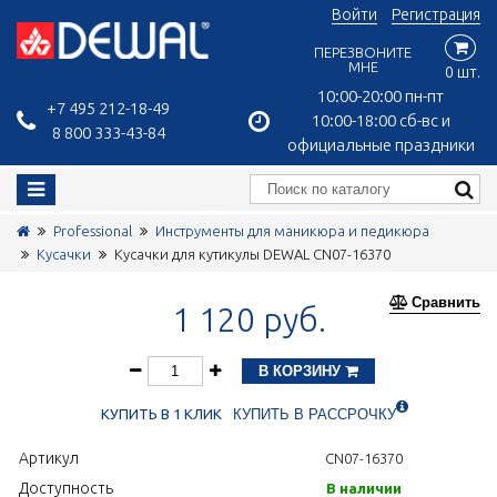
Войти
Регистрация
ПЕРЕЗВОНИТЕ
МНЕ
0 шт.
10:00-20:00 пн-пт
+7 495 212-18-49
10:00-18:00 сб-вс и
8 800 333-43-84
официальные праздники
Professional
Инструменты для маникюра и педикюра
Кусачки
Кусачки для кутикулы DEWAL CN07-16370
Сравнить
1 120 руб.
В КОРЗИНУ
КУПИТЬ В 1 КЛИК
КУПИТЬ В РАССРОЧКУ
Артикул
CN07-16370
Доступность
В наличии