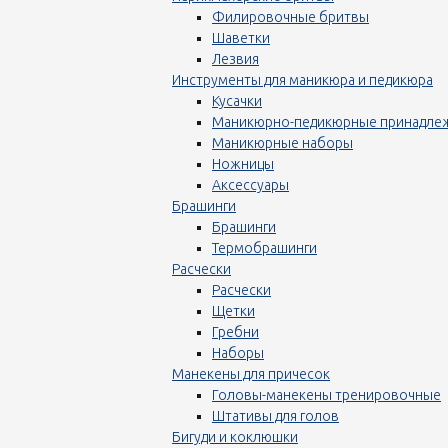
Филировочные бритвы
Шаветки
Лезвия
Инструменты для маникюра и педикюра
Кусачки
Маникюрно-педикюрные принадле
Маникюрные наборы
Ножницы
Аксессуары
Брашинги
Брашинги
Термобрашинги
Расчески
Расчески
Щетки
Гребни
Наборы
Манекены для причесок
Головы-манекены тренировочные
Штативы для голов
Бигуди и коклюшки