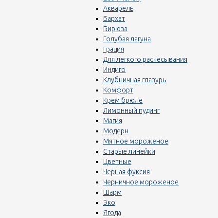
Акварель
Бархат
Бирюза
Голубая лагуна
Грация
Для легкого расчесывания
Индиго
Клубничная глазурь
Комфорт
Крем брюле
Лимонный пудинг
Магия
Модерн
Мятное мороженое
Старые линейки
Цветные
Черная фуксия
Черничное мороженое
Шарм
Эко
Ягода