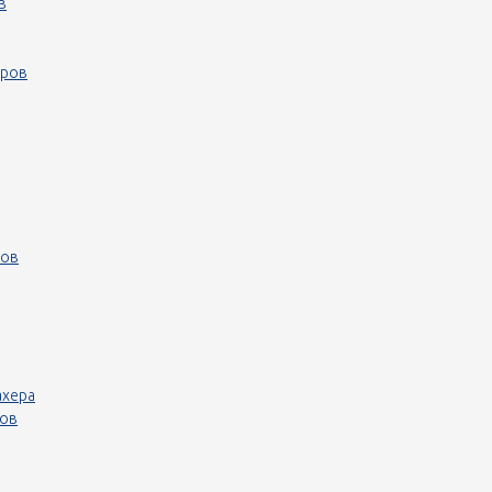
в
еров
ров
ахера
ров