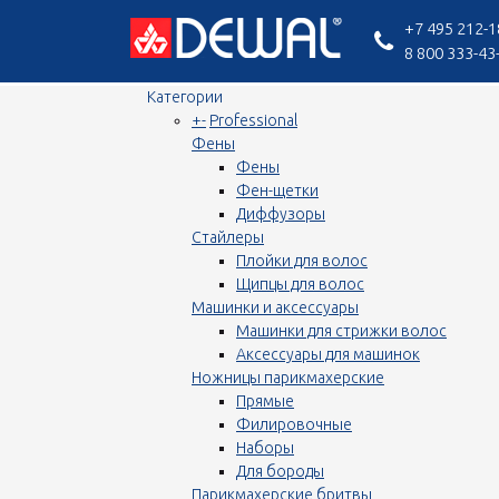
+7 495 212-1
8 800 333-43
Категории
+
-
Professional
Фены
Фены
Фен-щетки
Диффузоры
Стайлеры
Плойки для волос
Щипцы для волос
Машинки и аксессуары
Машинки для стрижки волос
Аксессуары для машинок
Ножницы парикмахерские
Прямые
Филировочные
Наборы
Для бороды
Парикмахерские бритвы