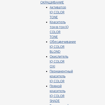
ОКРАШИВАНИЕ
Активатор
IQ COLOR
TONE
Краситель
тон-в-тон IQ
COLOR
TONE
Обесцвечивание
IQ COLOR
BLOND
Окислитель
IQ COLOR
OXI
Перманентный
краситель
IQ COLOR
Прямой
краситель
IQ COLOR
SHADE