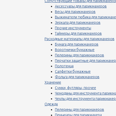
Сопутствующие товары для парикмахеро
Аксессуары для парикмахеров
Весы для парикмахеров
Выжиматели тюбика для парикмах
Зеркала для парикмахеров
Прочие инструменты
Таймеры для парикмахеров
Расходные материалы для парикмахеров
Бумага для парикмахеров
Воротнички бумажные
Пелерины для парикмахеров
Перчатки защитные для парикмахе
Полотенца
Салфетки бумажные
Фольга для парикмахеров
Хранение
Сумки, футляры, прочее
Чемоданы для инструмента парикм
Чехлы для инструмента парикмахе
Одежда
Пелерины для парикмахеров
Пеньюары для парикмахера