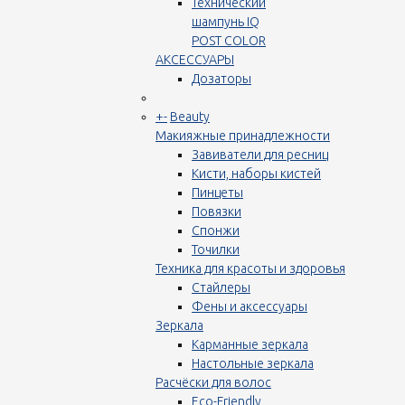
Технический
шампунь IQ
POST COLOR
АКСЕССУАРЫ
Дозаторы
+
-
Beauty
Макияжные принадлежности
Завиватели для ресниц
Кисти, наборы кистей
Пинцеты
Повязки
Спонжи
Точилки
Техника для красоты и здоровья
Стайлеры
Фены и аксессуары
Зеркала
Карманные зеркала
Настольные зеркала
Расчёски для волос
Eco-Friendly