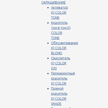
ОКРАШИВАНИЕ
Активатор
IQ COLOR
TONE
Краситель
тон-в-тон IQ
COLOR
TONE
Обесцвечивание
IQ COLOR
BLOND
Окислитель
IQ COLOR
OXI
Перманентный
краситель
IQ COLOR
Прямой
краситель
IQ COLOR
SHADE