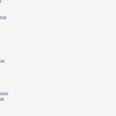
в
еров
ров
ахера
ров