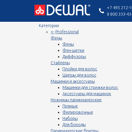
+7 495 212-1
8 800 333-43
Категории
+
-
Professional
Фены
Фены
Фен-щетки
Диффузоры
Стайлеры
Плойки для волос
Щипцы для волос
Машинки и аксессуары
Машинки для стрижки волос
Аксессуары для машинок
Ножницы парикмахерские
Прямые
Филировочные
Наборы
Для бороды
Парикмахерские бритвы