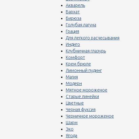
Акварель
Бархат
Бирюза
Голубая лагуна
Грация
Для легкого расчесывания
Индиго
Клубничная глазурь
Комфорт
Крем брюле
Лимонный пудинг
Магия
Модерн
Мятное мороженое
Старые линейки
Цветные
Черная фуксия
Черничное мороженое
Шарм
Эко
Ягода