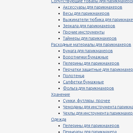
Сопутствующие товары для парикмахеро
Аксессуары для парикмахеров
Весы для парикмахеров
Выжиматели тюбика для парикмах
Зеркала для парикмахеров
Прочие инструменты
Таймеры для парикмахеров
Расходные материалы для парикмахеров
Бумага для парикмахеров
Воротнички бумажные
Пелерины для парикмахеров
Перчатки защитные для парикмахе
Полотенца
Салфетки бумажные
Фольга для парикмахеров
Хранение
Сумки, футляры, прочее
Чемоданы для инструмента парикм
Чехлы для инструмента парикмахе
Одежда
Пелерины для парикмахеров
Пеньюары для парикмахера