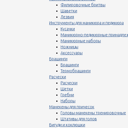
Филировочные бритвы
Шаветки
Лезвия
Инструменты для маникюра и педикюра
Кусачки
Маникюрно-педикюрные принадле
Маникюрные наборы
Ножницы
Аксессуары
Брашинги
Брашинги
Термобрашинги
Расчески
Расчески
Щетки
Гребни
Наборы
Манекены для причесок
Головы-манекены тренировочные
Штативы для голов
Бигуди и коклюшки