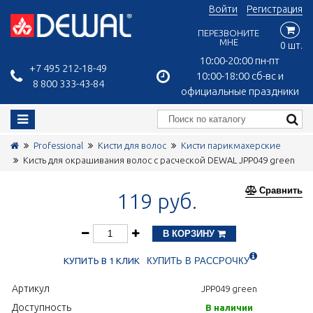
Войти
Регистрация
ПЕРЕЗВОНИТЕ
МНЕ
0 шт.
10:00-20:00 пн-пт
+7 495 212-18-49
10:00-18:00 сб-вс и
8 800 333-43-84
официальные праздники
Professional
Кисти для волос
Кисти парикмахерские
Кисть для окрашивания волос с расческой DEWAL JPP049 green
Сравнить
119 руб.
В КОРЗИНУ
КУПИТЬ В 1 КЛИК
КУПИТЬ В РАССРОЧКУ
Артикул
JPP049 green
Доступность
В наличии