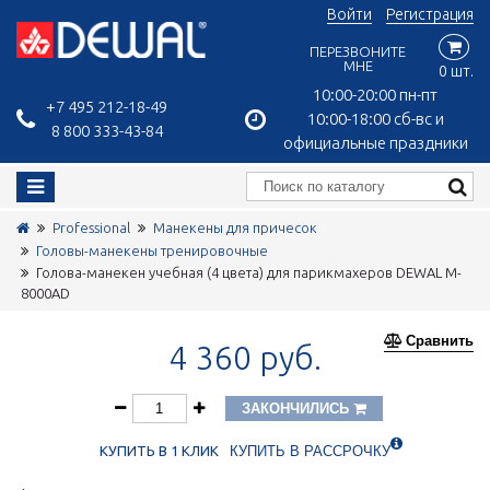
Войти
Регистрация
ПЕРЕЗВОНИТЕ
МНЕ
0 шт.
10:00-20:00 пн-пт
+7 495 212-18-49
10:00-18:00 сб-вс и
8 800 333-43-84
официальные праздники
Professional
Манекены для причесок
Головы-манекены тренировочные
Голова-манекен учебная (4 цвета) для парикмахеров DEWAL M-
8000AD
Сравнить
4 360 руб.
ЗАКОНЧИЛИСЬ
КУПИТЬ В 1 КЛИК
КУПИТЬ В РАССРОЧКУ