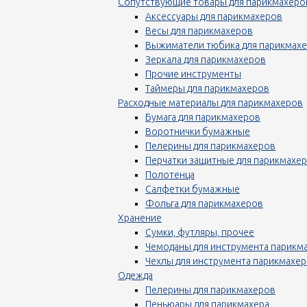
Сопутствующие товары для парикмахеро
Аксессуары для парикмахеров
Весы для парикмахеров
Выжиматели тюбика для парикмах
Зеркала для парикмахеров
Прочие инструменты
Таймеры для парикмахеров
Расходные материалы для парикмахеров
Бумага для парикмахеров
Воротнички бумажные
Пелерины для парикмахеров
Перчатки защитные для парикмахе
Полотенца
Салфетки бумажные
Фольга для парикмахеров
Хранение
Сумки, футляры, прочее
Чемоданы для инструмента парикм
Чехлы для инструмента парикмахе
Одежда
Пелерины для парикмахеров
Пеньюары для парикмахера