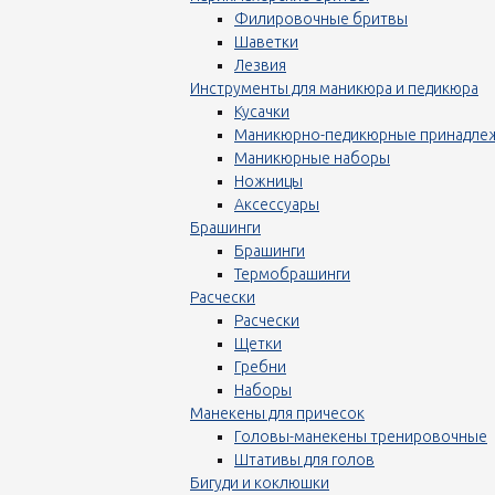
Филировочные бритвы
Шаветки
Лезвия
Инструменты для маникюра и педикюра
Кусачки
Маникюрно-педикюрные принадле
Маникюрные наборы
Ножницы
Аксессуары
Брашинги
Брашинги
Термобрашинги
Расчески
Расчески
Щетки
Гребни
Наборы
Манекены для причесок
Головы-манекены тренировочные
Штативы для голов
Бигуди и коклюшки