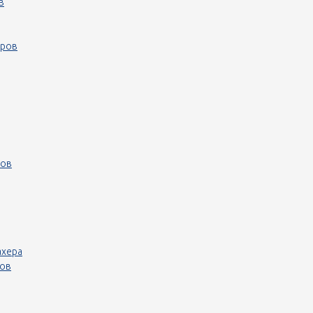
в
еров
ров
ахера
ров