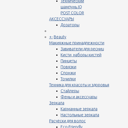
Технический
шампунь IQ
POST COLOR
АКСЕССУАРЫ
Дозаторы
+
-
Beauty
Макияжные принадлежности
Завиватели для ресниц
Кисти, наборы кистей
Пинцеты
Повязки
Спонжи
Точилки
Техника для красоты и здоровья
Стайлеры
Фены и аксессуары
Зеркала
Карманные зеркала
Настольные зеркала
Расчёски для волос
Eco-Friendly