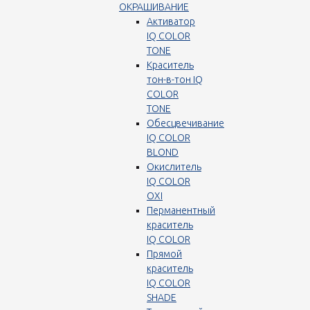
ОКРАШИВАНИЕ
Активатор
IQ COLOR
TONE
Краситель
тон-в-тон IQ
COLOR
TONE
Обесцвечивание
IQ COLOR
BLOND
Окислитель
IQ COLOR
OXI
Перманентный
краситель
IQ COLOR
Прямой
краситель
IQ COLOR
SHADE