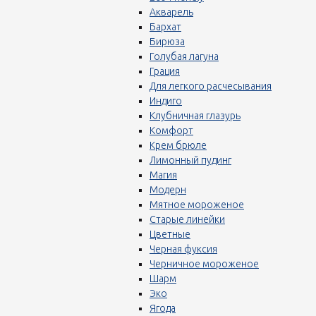
Акварель
Бархат
Бирюза
Голубая лагуна
Грация
Для легкого расчесывания
Индиго
Клубничная глазурь
Комфорт
Крем брюле
Лимонный пудинг
Магия
Модерн
Мятное мороженое
Старые линейки
Цветные
Черная фуксия
Черничное мороженое
Шарм
Эко
Ягода