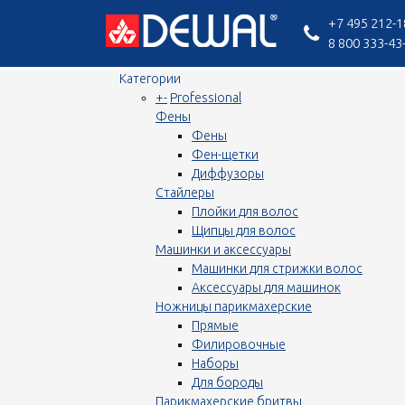
+7 495 212-1
8 800 333-43
Категории
+
-
Professional
Фены
Фены
Фен-щетки
Диффузоры
Стайлеры
Плойки для волос
Щипцы для волос
Машинки и аксессуары
Машинки для стрижки волос
Аксессуары для машинок
Ножницы парикмахерские
Прямые
Филировочные
Наборы
Для бороды
Парикмахерские бритвы