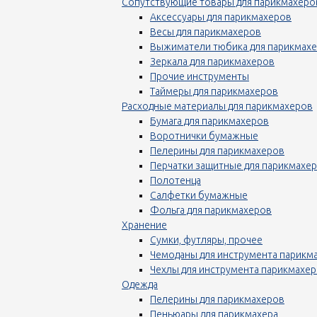
Сопутствующие товары для парикмахеро
Аксессуары для парикмахеров
Весы для парикмахеров
Выжиматели тюбика для парикмах
Зеркала для парикмахеров
Прочие инструменты
Таймеры для парикмахеров
Расходные материалы для парикмахеров
Бумага для парикмахеров
Воротнички бумажные
Пелерины для парикмахеров
Перчатки защитные для парикмахе
Полотенца
Салфетки бумажные
Фольга для парикмахеров
Хранение
Сумки, футляры, прочее
Чемоданы для инструмента парикм
Чехлы для инструмента парикмахе
Одежда
Пелерины для парикмахеров
Пеньюары для парикмахера