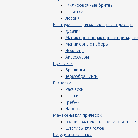
Филировочные бритвы
Шаветки
Лезвия
Инструменты для маникюра и педикюра
Кусачки
Маникюрно-педикюрные принадле
Маникюрные наборы
Ножницы
Аксессуары
Брашинги
Брашинги
Термобрашинги
Расчески
Расчески
Щетки
Гребни
Наборы
Манекены для причесок
Головы-манекены тренировочные
Штативы для голов
Бигуди и коклюшки