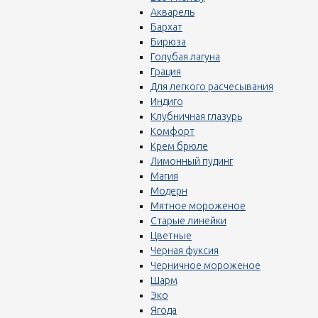
Акварель
Бархат
Бирюза
Голубая лагуна
Грация
Для легкого расчесывания
Индиго
Клубничная глазурь
Комфорт
Крем брюле
Лимонный пудинг
Магия
Модерн
Мятное мороженое
Старые линейки
Цветные
Черная фуксия
Черничное мороженое
Шарм
Эко
Ягода