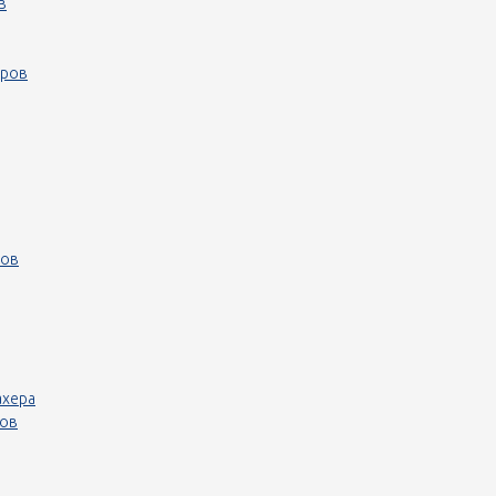
в
еров
ров
ахера
ров