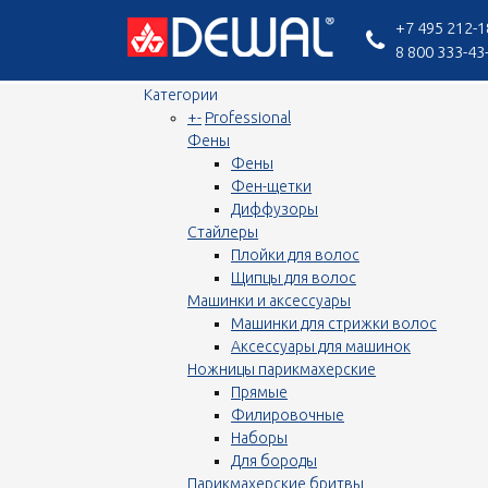
+7 495 212-1
8 800 333-43
Категории
+
-
Professional
Фены
Фены
Фен-щетки
Диффузоры
Стайлеры
Плойки для волос
Щипцы для волос
Машинки и аксессуары
Машинки для стрижки волос
Аксессуары для машинок
Ножницы парикмахерские
Прямые
Филировочные
Наборы
Для бороды
Парикмахерские бритвы