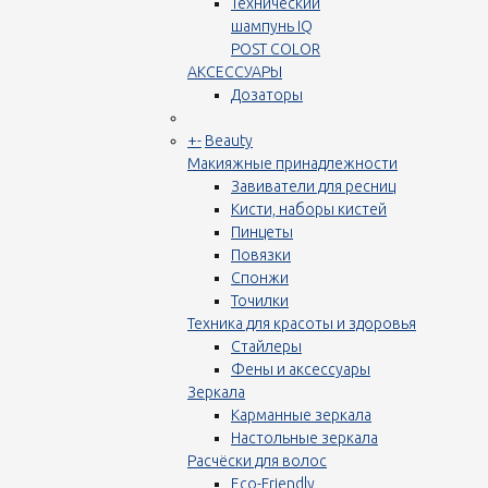
Технический
шампунь IQ
POST COLOR
АКСЕССУАРЫ
Дозаторы
+
-
Beauty
Макияжные принадлежности
Завиватели для ресниц
Кисти, наборы кистей
Пинцеты
Повязки
Спонжи
Точилки
Техника для красоты и здоровья
Стайлеры
Фены и аксессуары
Зеркала
Карманные зеркала
Настольные зеркала
Расчёски для волос
Eco-Friendly