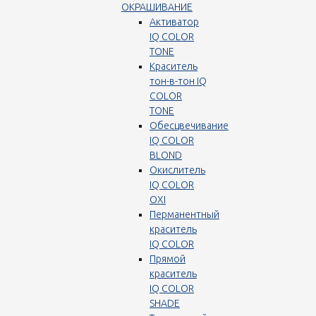
ОКРАШИВАНИЕ
Активатор
IQ COLOR
TONE
Краситель
тон-в-тон IQ
COLOR
TONE
Обесцвечивание
IQ COLOR
BLOND
Окислитель
IQ COLOR
OXI
Перманентный
краситель
IQ COLOR
Прямой
краситель
IQ COLOR
SHADE