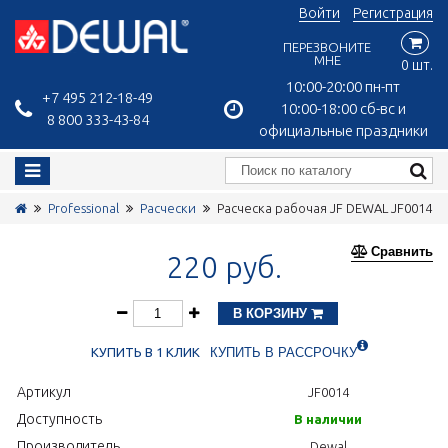
Войти
Регистрация
ПЕРЕЗВОНИТЕ
МНЕ
0 шт.
10:00-20:00 пн-пт
+7 495 212-18-49
10:00-18:00 сб-вс и
8 800 333-43-84
официальные праздники
Professional
Расчески
Расческа рабочая JF DEWAL JF0014
Сравнить
220 руб.
В КОРЗИНУ
КУПИТЬ В 1 КЛИК
КУПИТЬ В РАССРОЧКУ
Артикул
JF0014
Доступность
В наличии
Производитель
Dewal