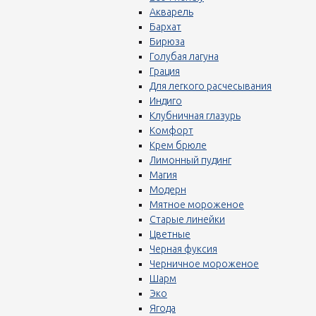
Акварель
Бархат
Бирюза
Голубая лагуна
Грация
Для легкого расчесывания
Индиго
Клубничная глазурь
Комфорт
Крем брюле
Лимонный пудинг
Магия
Модерн
Мятное мороженое
Старые линейки
Цветные
Черная фуксия
Черничное мороженое
Шарм
Эко
Ягода