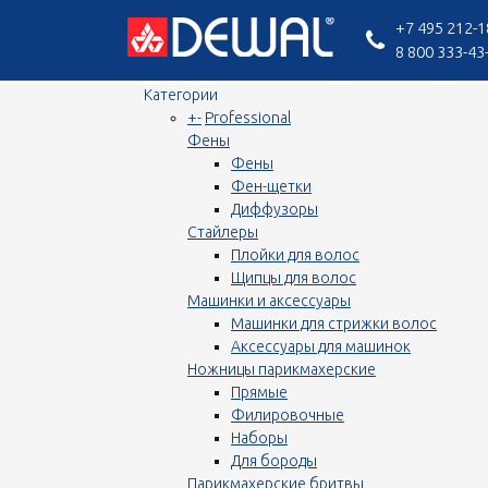
+7 495 212-1
8 800 333-43
Категории
+
-
Professional
Фены
Фены
Фен-щетки
Диффузоры
Стайлеры
Плойки для волос
Щипцы для волос
Машинки и аксессуары
Машинки для стрижки волос
Аксессуары для машинок
Ножницы парикмахерские
Прямые
Филировочные
Наборы
Для бороды
Парикмахерские бритвы