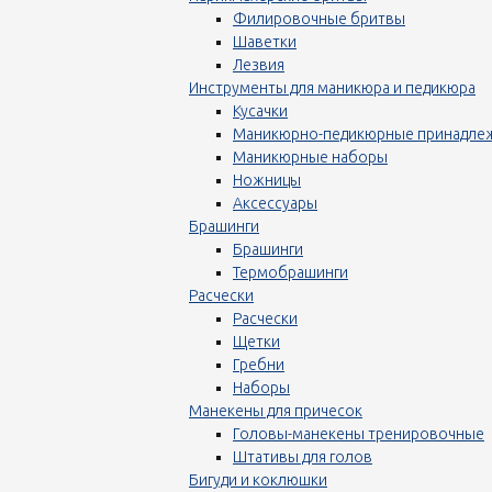
Филировочные бритвы
Шаветки
Лезвия
Инструменты для маникюра и педикюра
Кусачки
Маникюрно-педикюрные принадле
Маникюрные наборы
Ножницы
Аксессуары
Брашинги
Брашинги
Термобрашинги
Расчески
Расчески
Щетки
Гребни
Наборы
Манекены для причесок
Головы-манекены тренировочные
Штативы для голов
Бигуди и коклюшки