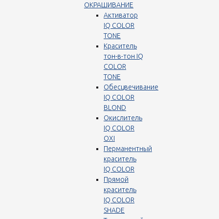
ОКРАШИВАНИЕ
Активатор
IQ COLOR
TONE
Краситель
тон-в-тон IQ
COLOR
TONE
Обесцвечивание
IQ COLOR
BLOND
Окислитель
IQ COLOR
OXI
Перманентный
краситель
IQ COLOR
Прямой
краситель
IQ COLOR
SHADE