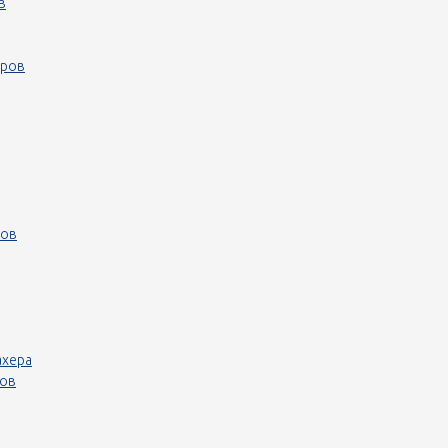
в
еров
ров
ахера
ров