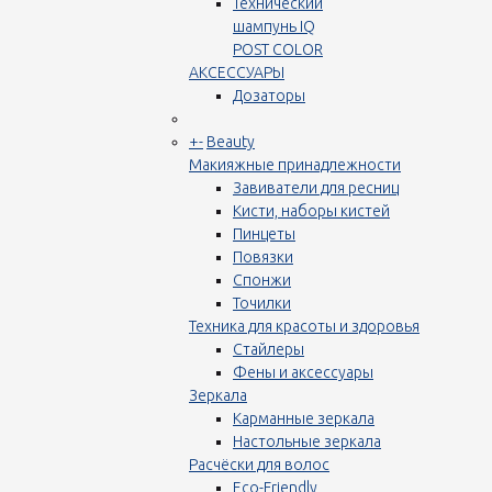
Технический
шампунь IQ
POST COLOR
АКСЕССУАРЫ
Дозаторы
+
-
Beauty
Макияжные принадлежности
Завиватели для ресниц
Кисти, наборы кистей
Пинцеты
Повязки
Спонжи
Точилки
Техника для красоты и здоровья
Стайлеры
Фены и аксессуары
Зеркала
Карманные зеркала
Настольные зеркала
Расчёски для волос
Eco-Friendly