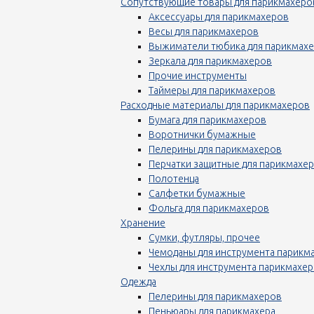
Сопутствующие товары для парикмахеро
Аксессуары для парикмахеров
Весы для парикмахеров
Выжиматели тюбика для парикмах
Зеркала для парикмахеров
Прочие инструменты
Таймеры для парикмахеров
Расходные материалы для парикмахеров
Бумага для парикмахеров
Воротнички бумажные
Пелерины для парикмахеров
Перчатки защитные для парикмахе
Полотенца
Салфетки бумажные
Фольга для парикмахеров
Хранение
Сумки, футляры, прочее
Чемоданы для инструмента парикм
Чехлы для инструмента парикмахе
Одежда
Пелерины для парикмахеров
Пеньюары для парикмахера