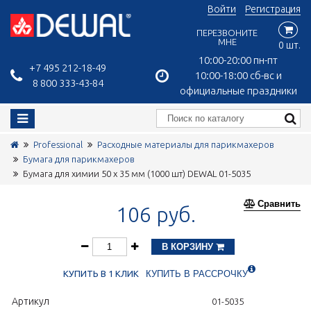
Войти
Регистрация
ПЕРЕЗВОНИТЕ
МНЕ
0 шт.
10:00-20:00 пн-пт
+7 495 212-18-49
10:00-18:00 сб-вс и
8 800 333-43-84
официальные праздники
Professional
Расходные материалы для парикмахеров
Бумага для парикмахеров
Бумага для химии 50 х 35 мм (1000 шт) DEWAL 01-5035
Сравнить
106 руб.
В КОРЗИНУ
КУПИТЬ В 1 КЛИК
КУПИТЬ В РАССРОЧКУ
Артикул
01-5035