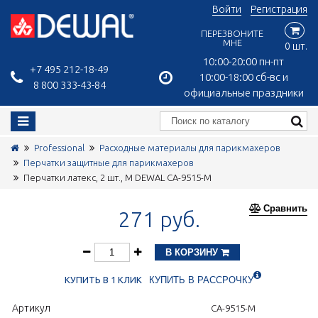
Войти
Регистрация
ПЕРЕЗВОНИТЕ
МНЕ
0 шт.
10:00-20:00 пн-пт
+7 495 212-18-49
10:00-18:00 сб-вс и
8 800 333-43-84
официальные праздники
Professional
Расходные материалы для парикмахеров
Перчатки защитные для парикмахеров
Перчатки латекс, 2 шт., M DEWAL CA-9515-M
Сравнить
271 руб.
В КОРЗИНУ
КУПИТЬ В 1 КЛИК
КУПИТЬ В РАССРОЧКУ
Артикул
CA-9515-M