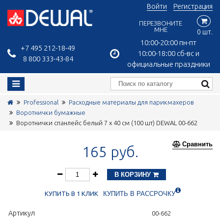
Войти
Регистрация
ПЕРЕЗВОНИТЕ
МНЕ
0 шт.
10:00-20:00 пн-пт
+7 495 212-18-49
10:00-18:00 сб-вс и
8 800 333-43-84
официальные праздники
Professional
Расходные материалы для парикмахеров
Воротнички бумажные
Воротнички спанлейс белый 7 х 40 см (100 шт) DEWAL 00-662
Сравнить
165 руб.
В КОРЗИНУ
КУПИТЬ В 1 КЛИК
КУПИТЬ В РАССРОЧКУ
Артикул
00-662