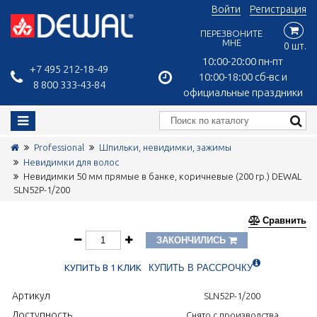
Войти
Регистрация
ПЕРЕЗВОНИТЕ
МНЕ
0 шт.
10:00-20:00 пн-пт
+7 495 212-18-49
10:00-18:00 сб-вс и
8 800 333-43-84
официальные праздники
Professional
Шпильки, невидимки, зажимы
Невидимки для волос
Невидимки 50 мм прямые в банке, коричневые (200 гр.) DEWAL
SLN52P-1/200
Сравнить
ЗАКОНЧИЛИСЬ
КУПИТЬ В 1 КЛИК
КУПИТЬ В РАССРОЧКУ
Артикул
SLN52P-1/200
Доступность
Снято с производства