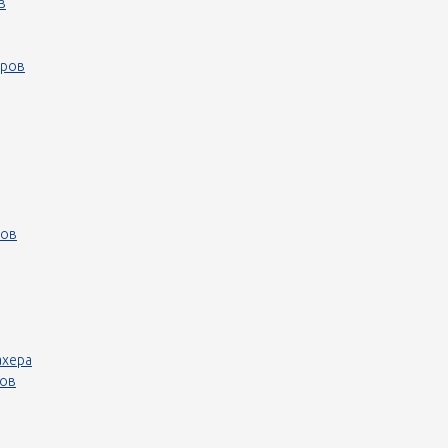
в
еров
ров
ахера
ров