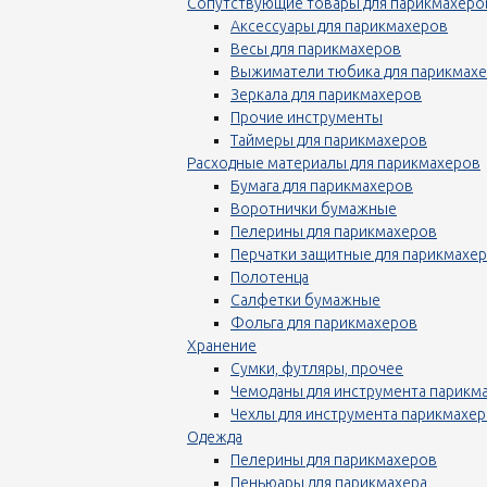
Сопутствующие товары для парикмахеро
Аксессуары для парикмахеров
Весы для парикмахеров
Выжиматели тюбика для парикмах
Зеркала для парикмахеров
Прочие инструменты
Таймеры для парикмахеров
Расходные материалы для парикмахеров
Бумага для парикмахеров
Воротнички бумажные
Пелерины для парикмахеров
Перчатки защитные для парикмахе
Полотенца
Салфетки бумажные
Фольга для парикмахеров
Хранение
Сумки, футляры, прочее
Чемоданы для инструмента парикм
Чехлы для инструмента парикмахе
Одежда
Пелерины для парикмахеров
Пеньюары для парикмахера