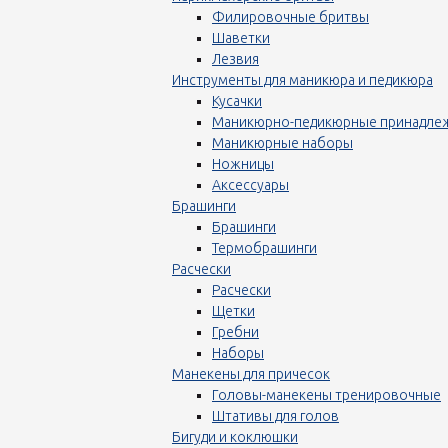
Филировочные бритвы
Шаветки
Лезвия
Инструменты для маникюра и педикюра
Кусачки
Маникюрно-педикюрные принадле
Маникюрные наборы
Ножницы
Аксессуары
Брашинги
Брашинги
Термобрашинги
Расчески
Расчески
Щетки
Гребни
Наборы
Манекены для причесок
Головы-манекены тренировочные
Штативы для голов
Бигуди и коклюшки