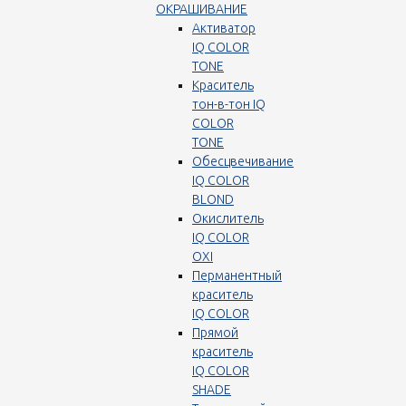
ОКРАШИВАНИЕ
Активатор
IQ COLOR
TONE
Краситель
тон-в-тон IQ
COLOR
TONE
Обесцвечивание
IQ COLOR
BLOND
Окислитель
IQ COLOR
OXI
Перманентный
краситель
IQ COLOR
Прямой
краситель
IQ COLOR
SHADE