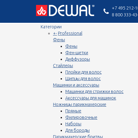
+7 495 212-1
8 800 333-43
Категории
+
-
Professional
Фены
Фены
Фен-щетки
Диффузоры
Стайлеры
Плойки для волос
Щипцы для волос
Машинки и аксессуары
Машинки для стрижки волос
Аксессуары для машинок
Ножницы парикмахерские
Прямые
Филировочные
Наборы
Для бороды
Парикмахерские бритвы