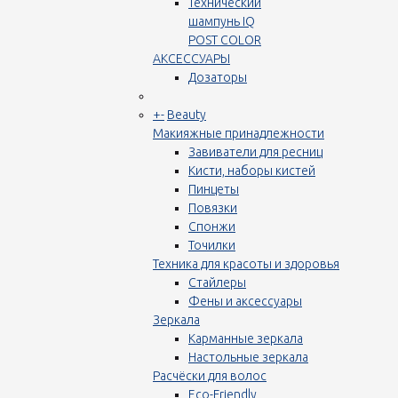
Технический
шампунь IQ
POST COLOR
АКСЕССУАРЫ
Дозаторы
+
-
Beauty
Макияжные принадлежности
Завиватели для ресниц
Кисти, наборы кистей
Пинцеты
Повязки
Спонжи
Точилки
Техника для красоты и здоровья
Стайлеры
Фены и аксессуары
Зеркала
Карманные зеркала
Настольные зеркала
Расчёски для волос
Eco-Friendly