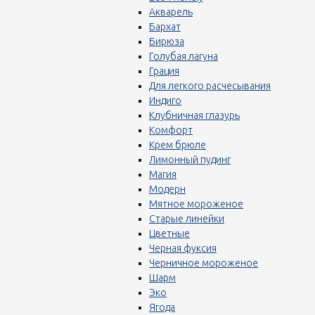
Акварель
Бархат
Бирюза
Голубая лагуна
Грация
Для легкого расчесывания
Индиго
Клубничная глазурь
Комфорт
Крем брюле
Лимонный пудинг
Магия
Модерн
Мятное мороженое
Старые линейки
Цветные
Черная фуксия
Черничное мороженое
Шарм
Эко
Ягода