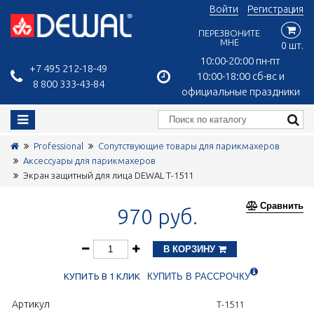
Войти
Регистрация
ПЕРЕЗВОНИТЕ
МНЕ
0 шт.
10:00-20:00 пн-пт
+7 495 212-18-49
10:00-18:00 сб-вс и
8 800 333-43-84
официальные праздники
Professional
Сопутствующие товары для парикмахеров
Аксессуары для парикмахеров
Экран защитный для лица DEWAL T-1511
Сравнить
970 руб.
В КОРЗИНУ
КУПИТЬ В 1 КЛИК
КУПИТЬ В РАССРОЧКУ
Артикул
T-1511