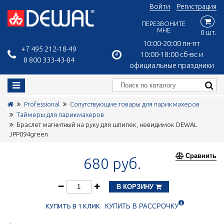
Войти
Регистрация
ПЕРЕЗВОНИТЕ
МНЕ
0 шт.
10:00-20:00 пн-пт
+7 495 212-18-49
10:00-18:00 сб-вс и
8 800 333-43-84
официальные праздники
Professional
Сопутствующие товары для парикмахеров
Таймеры для парикмахеров
Браслет магнитный на руку для шпилек, невидимок DEWAL
JPP094green
Сравнить
680 руб.
В КОРЗИНУ
КУПИТЬ В 1 КЛИК
КУПИТЬ В РАССРОЧКУ