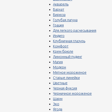
Акварель
Бархат
Бирюза
Голубая лагуна
Грация
Для легкого расчесывания
Индиго
Клубничная глазурь
Комфорт
Крем брюле
Лимонный пудинг
Магия
Модерн
Мятное мороженое
Старые линейки
Цветные
Черная фуксия
Черничное мороженое
Шарм
Эко
Ягода