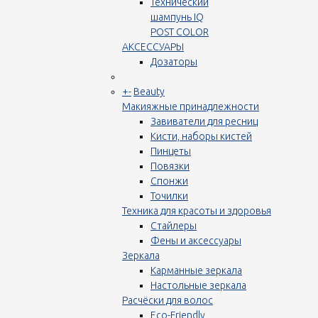
Технический
шампунь IQ
POST COLOR
АКСЕССУАРЫ
Дозаторы
+
-
Beauty
Макияжные принадлежности
Завиватели для ресниц
Кисти, наборы кистей
Пинцеты
Повязки
Спонжи
Точилки
Техника для красоты и здоровья
Стайлеры
Фены и аксессуары
Зеркала
Карманные зеркала
Настольные зеркала
Расчёски для волос
Eco-Friendly