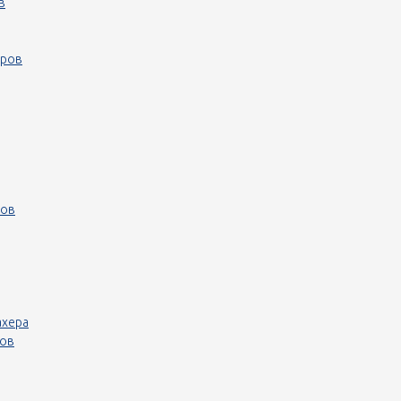
в
еров
ров
ахера
ров