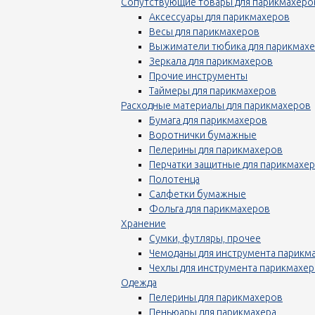
Сопутствующие товары для парикмахеро
Аксессуары для парикмахеров
Весы для парикмахеров
Выжиматели тюбика для парикмах
Зеркала для парикмахеров
Прочие инструменты
Таймеры для парикмахеров
Расходные материалы для парикмахеров
Бумага для парикмахеров
Воротнички бумажные
Пелерины для парикмахеров
Перчатки защитные для парикмахе
Полотенца
Салфетки бумажные
Фольга для парикмахеров
Хранение
Сумки, футляры, прочее
Чемоданы для инструмента парикм
Чехлы для инструмента парикмахе
Одежда
Пелерины для парикмахеров
Пеньюары для парикмахера