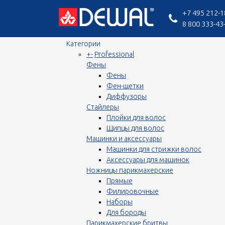
+7 495 212-1
8 800 333-43
Категории
+
-
Professional
Фены
Фены
Фен-щетки
Диффузоры
Стайлеры
Плойки для волос
Щипцы для волос
Машинки и аксессуары
Машинки для стрижки волос
Аксессуары для машинок
Ножницы парикмахерские
Прямые
Филировочные
Наборы
Для бороды
Парикмахерские бритвы