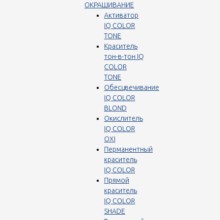
ОКРАШИВАНИЕ
Активатор
IQ COLOR
TONE
Краситель
тон-в-тон IQ
COLOR
TONE
Обесцвечивание
IQ COLOR
BLOND
Окислитель
IQ COLOR
OXI
Перманентный
краситель
IQ COLOR
Прямой
краситель
IQ COLOR
SHADE