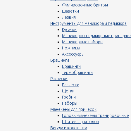
Филировочные бритвы
Шаветки
Лезвия
Инструменты для маникюра и педикюра
Кусачки
Маникюрно-педикюрные принадле
Маникюрные наборы
Ножницы
Аксессуары
Брашинги
Брашинги
Термобрашинги
Расчески
Расчески
Щетки
Гребни
Наборы
Манекены для причесок
Головы-манекены тренировочные
Штативы для голов
Бигуди и коклюшки