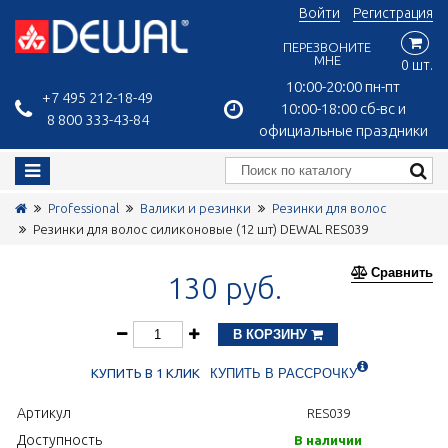
Войти
Регистрация
ПЕРЕЗВОНИТЕ
МНЕ
0 шт.
10:00-20:00 пн-пт
+7 495 212-18-49
10:00-18:00 сб-вс и
8 800 333-43-84
официальные праздники
Professional
Валики и резинки
Резинки для волос
Резинки для волос силиконовые (12 шт) DEWAL RES039
Сравнить
130 руб.
В КОРЗИНУ
КУПИТЬ В 1 КЛИК
КУПИТЬ В РАССРОЧКУ
Артикул
RES039
Доступность
В наличии