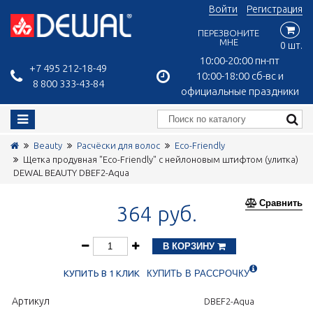
Войти
Регистрация
ПЕРЕЗВОНИТЕ
МНЕ
0 шт.
10:00-20:00 пн-пт
+7 495 212-18-49
10:00-18:00 сб-вс и
8 800 333-43-84
официальные праздники
Beauty
Расчёски для волос
Eco-Friendly
Щетка продувная "Eco-Friendly" с нейлоновым штифтом (улитка)
DEWAL BEAUTY DBEF2-Aqua
Сравнить
364 руб.
В КОРЗИНУ
КУПИТЬ В 1 КЛИК
КУПИТЬ В РАССРОЧКУ
Артикул
DBEF2-Aqua