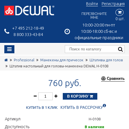
Войти
Регистрация
ПЕРЕЗВОНИТЕ
МНЕ
0 шт.
10:00-20:00 пн-пт
+7 495 212-18-49
10:00-18:00 сб-вс и
8 800 333-43-84
официальные праздники
Professional
Манекены для причесок
Штативы для голов
Штатив настольный для головы-манекена DEWAL H-0108
Сравнить
760 руб.
В КОРЗИНУ
КУПИТЬ В 1 КЛИК
КУПИТЬ В РАССРОЧКУ
Артикул
H-0108
Доступность
В наличии