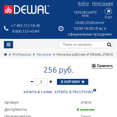
Войти
Регистрация
ПЕРЕЗВОНИТЕ
МНЕ
0 шт.
10:00-20:00 пн-пт
+7 495 212-18-49
10:00-18:00 сб-вс и
8 800 333-43-84
официальные праздники
Professional
Расчески
Расческа рабочая JF DEWAL JF0016
Сравнить
256 руб.
В КОРЗИНУ
КУПИТЬ В 1 КЛИК
КУПИТЬ В РАССРОЧКУ
Артикул
JF0016
Доступность
В наличии
Производитель
Dewal