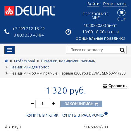
Войти
Регистрация
ПЕРЕЗВОНИТЕ
МНЕ
0 шт.
10:00-20:00 пн-пт
+7 495 212-18-49
10:00-18:00 сб-вс и
8 800 333-43-84
официальные праздники
Professional
Шпильки, невидимки, зажимы
Невидимки для волос
Невидимки 60 мм прямые, черные (200 гр.) DEWAL SLN60P-1/200
Сравнить
1 320 руб.
ЗАКОНЧИЛИСЬ
КУПИТЬ В 1 КЛИК
КУПИТЬ В РАССРОЧКУ
Артикул
SLN60P-1/200