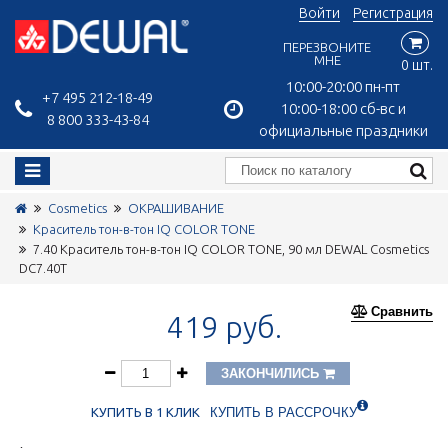
Войти
Регистрация
ПЕРЕЗВОНИТЕ
МНЕ
0 шт.
10:00-20:00 пн-пт
+7 495 212-18-49
10:00-18:00 сб-вс и
8 800 333-43-84
официальные праздники
Cosmetics
ОКРАШИВАНИЕ
Краситель тон-в-тон IQ COLOR TONE
7.40 Краситель тон-в-тон IQ COLOR TONE, 90 мл DEWAL Cosmetics
DC7.40T
Сравнить
419 руб.
ЗАКОНЧИЛИСЬ
КУПИТЬ В 1 КЛИК
КУПИТЬ В РАССРОЧКУ